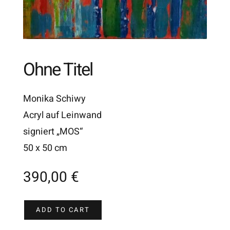
Ohne Titel
Monika Schiwy
Acryl auf Leinwand
signiert „MOS“
50 x 50 cm
390,00
€
ADD TO CART