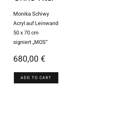
Monika Schiwy
Acryl auf Leinwand
50 x 70 cm
signiert „MOS“
680,00
€
ADD TO CART