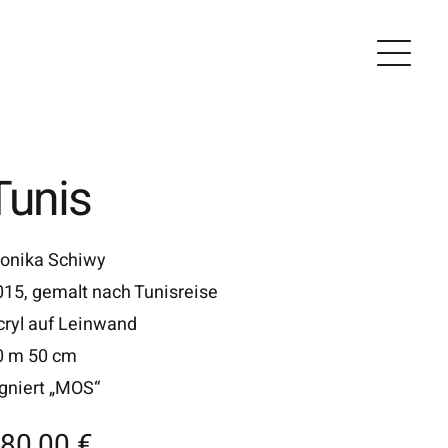
Tunis
onika Schiwy
015, gemalt nach Tunisreise
cryl auf Leinwand
0 m 50 cm
igniert „MOS“
80,00
€