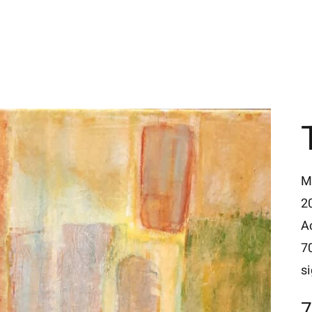
M
2
A
7
s
7