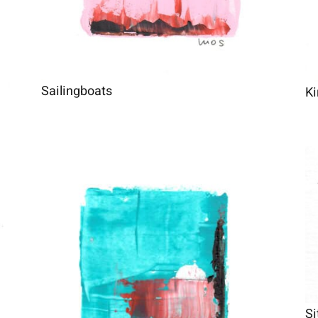
Sailingboats
K
Si