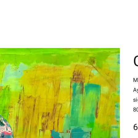
M
A
s
8
6