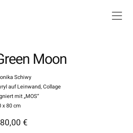
Green Moon
onika Schiwy
yryl auf Leinwand, Collage
igniert mit „MOS“
0 x 80 cm
80,00
€